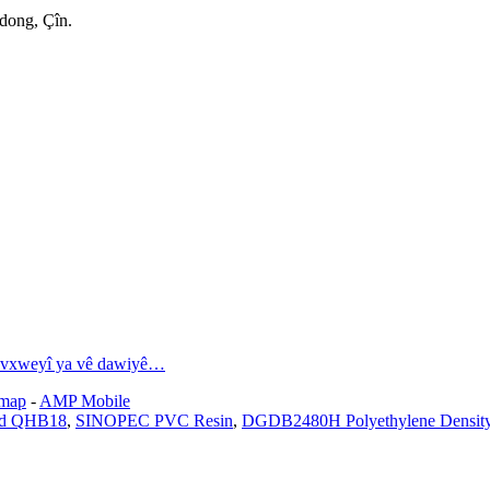
dong, Çîn.
navxweyî ya vê dawiyê…
emap
-
AMP Mobile
ind QHB18
,
SINOPEC PVC Resin
,
DGDB2480H Polyethylene Density