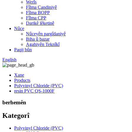
Werîs
Fîlma Çandiniyê
Fîlma BOPP
Fîlma CPP
Darikê lêketinê
Nûçe
Nûçeyên pargîdaniyê
Biha û bazar
Agahiyên Teknîkî
Paqij bûn
English
Xane
Products
Polyvinyl Chloride (PVC)
resin PVC QS-1000F
berhemên
Kategorî
Polyvinyl Chloride (PVC)