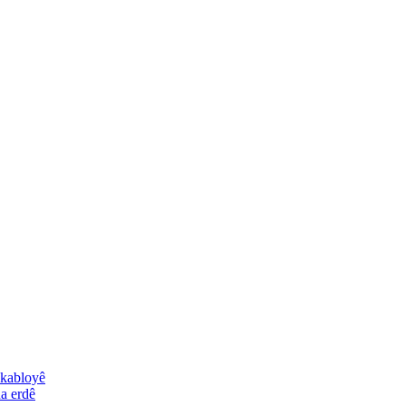
 kabloyê
a erdê