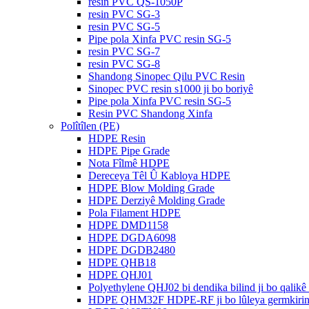
resin PVC QS-1050P
resin PVC SG-3
resin PVC SG-5
Pipe pola Xinfa PVC resin SG-5
resin PVC SG-7
resin PVC SG-8
Shandong Sinopec Qilu PVC Resin
Sinopec PVC resin s1000 ji bo boriyê
Pipe pola Xinfa PVC resin SG-5
Resin PVC Shandong Xinfa
Polîtîlen (PE)
HDPE Resin
HDPE Pipe Grade
Nota Fîlmê HDPE
Dereceya Têl Û Kabloya HDPE
HDPE Blow Molding Grade
HDPE Derziyê Molding Grade
Pola Filament HDPE
HDPE DMD1158
HDPE DGDA6098
HDPE DGDB2480
HDPE QHB18
HDPE QHJ01
Polyethylene QHJ02 bi dendika bilind ji bo qalikê
HDPE QHM32F HDPE-RF ji bo lûleya germkirin