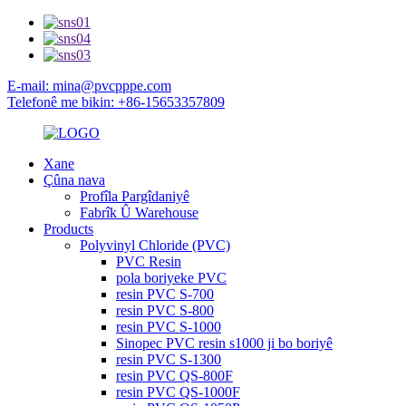
E-mail: mina@pvcpppe.com
Telefonê me bikin: +86-15653357809
Xane
Çûna nava
Profîla Pargîdaniyê
Fabrîk Û Warehouse
Products
Polyvinyl Chloride (PVC)
PVC Resin
pola boriyeke PVC
resin PVC S-700
resin PVC S-800
resin PVC S-1000
Sinopec PVC resin s1000 ji bo boriyê
resin PVC S-1300
resin PVC QS-800F
resin PVC QS-1000F