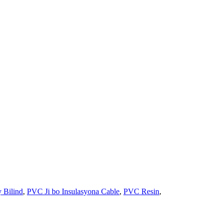
 Bilind
,
PVC Ji bo Insulasyona Cable
,
PVC Resin
,