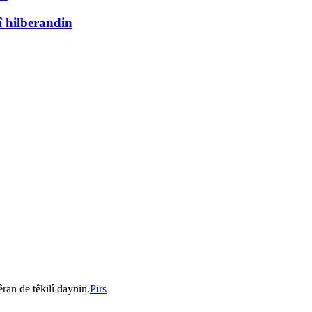
 hilberandin
an de têkilî daynin.
Pirs