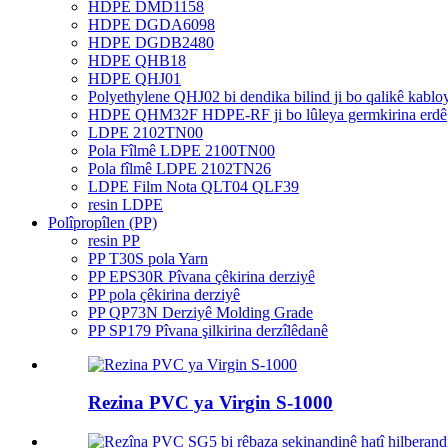
HDPE DMD1158
HDPE DGDA6098
HDPE DGDB2480
HDPE QHB18
HDPE QHJ01
Polyethylene QHJ02 bi dendika bilind ji bo qalikê kablo
HDPE QHM32F HDPE-RF ji bo lûleya germkirina erdê
LDPE 2102TN00
Pola Fîlmê LDPE 2100TN00
Pola fîlmê LDPE 2102TN26
LDPE Film Nota QLT04 QLF39
resin LDPE
Polîpropîlen (PP)
resin PP
PP T30S pola Yarn
PP EPS30R Pîvana çêkirina derziyê
PP pola çêkirina derziyê
PP QP73N Derziyê Molding Grade
PP SP179 Pîvana şilkirina derzîlêdanê
Rezina PVC ya Virgin S-1000