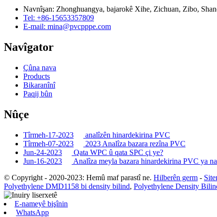
Navnîşan: Zhonghuangya, bajarokê Xihe, Zichuan, Zibo, Shan
Tel: +86-15653357809
E-mail: mina@pvcpppe.com
Navîgator
Çûna nava
Products
Bikaranînî
Paqij bûn
Nûçe
Tîrmeh-17-2023
analîzên hinardekirina PVC
Tîrmeh-07-2023
2023 Analîza bazara rezîna PVC
Jun-24-2023
Qata WPC û qata SPC çi ye?
Jun-16-2023
Analîza meyla bazara hinardekirina PVC ya 
© Copyright - 2020-2023: Hemû maf parastî ne.
Hilberên germ
-
Sit
Polyethylene DMD1158 bi density bilind
,
Polyethylene Density Bil
E-nameyê bişînin
WhatsApp