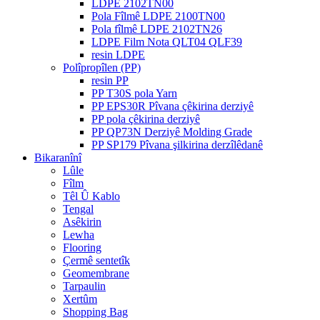
LDPE 2102TN00
Pola Fîlmê LDPE 2100TN00
Pola fîlmê LDPE 2102TN26
LDPE Film Nota QLT04 QLF39
resin LDPE
Polîpropîlen (PP)
resin PP
PP T30S pola Yarn
PP EPS30R Pîvana çêkirina derziyê
PP pola çêkirina derziyê
PP QP73N Derziyê Molding Grade
PP SP179 Pîvana şilkirina derzîlêdanê
Bikaranînî
Lûle
Fîlm
Têl Û Kablo
Tengal
Asêkirin
Lewha
Flooring
Çermê sentetîk
Geomembrane
Tarpaulin
Xertûm
Shopping Bag