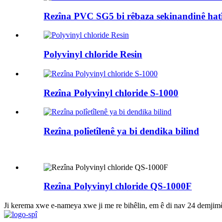
Rezîna PVC SG5 bi rêbaza sekinandinê hatî
Polyvinyl chloride Resin
Rezîna Polyvinyl chloride S-1000
Rezîna polîetîlenê ya bi dendika bilind
Rezîna Polyvinyl chloride QS-1000F
Ji kerema xwe e-nameya xwe ji me re bihêlin, em ê di nav 24 demjimêr