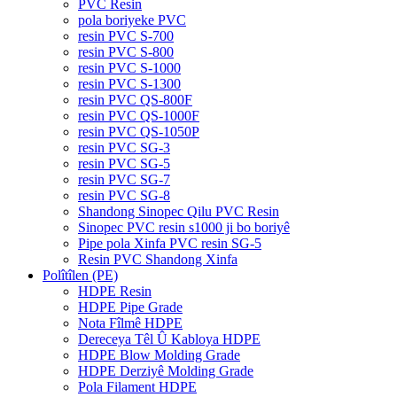
PVC Resin
pola boriyeke PVC
resin PVC S-700
resin PVC S-800
resin PVC S-1000
resin PVC S-1300
resin PVC QS-800F
resin PVC QS-1000F
resin PVC QS-1050P
resin PVC SG-3
resin PVC SG-5
resin PVC SG-7
resin PVC SG-8
Shandong Sinopec Qilu PVC Resin
Sinopec PVC resin s1000 ji bo boriyê
Pipe pola Xinfa PVC resin SG-5
Resin PVC Shandong Xinfa
Polîtîlen (PE)
HDPE Resin
HDPE Pipe Grade
Nota Fîlmê HDPE
Dereceya Têl Û Kabloya HDPE
HDPE Blow Molding Grade
HDPE Derziyê Molding Grade
Pola Filament HDPE