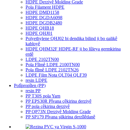
HDPE Derziyê Molding Grade
Pola Filament HDPE
HDPE DMD1158
HDPE DGDA6098
HDPE DGDB2480
HDPE QHB18
HDPE QHJ01
Polyethylene QHJ02 bi dendika bilind ji bo qalikê
kabloyê
HDPE QHM32F HDPE-RF ji bo lûleya germkirina
erdê
LDPE 2102TN00
Pola Fîlmê LDPE 2100TN00
Pola fîlmê LDPE 2102TN26
LDPE Film Nota QLT04 QLF39
resin LDPE
Polîpropîlen (PP)
resin PP
PP T30S pola Yarn
PP EPS30R Pîvana çêkirina derziyê
PP pola çêkirina derziyê
PP QP73N Derziyê Molding Grade
PP SP179 Pîvana şilkirina derzîlêdanê