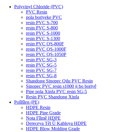
Polyvinyl Chloride (PVC)
PVC Resin
pola boriyeke PVC
resin PVC S-700
resin PVC S-800
resin PVC S-1000
resin PVC S-1300
resin PVC QS-800F
resin PVC QS-1000F
resin PVC QS-1050P
resin PVC SG-3
resin PVC SG-5
resin PVC SG-7
resin PVC SG-8
Shandong Sinopec Qilu PVC Resin
Sinopec PVC resin s1000 ji bo boriyê
Pipe pola Xinfa PVC resin SG-5
Resin PVC Shandong Xinfa
Polîtîlen (PE)
HDPE Resin
HDPE Pipe Grade
Nota Fîlmê HDPE
Dereceya Têl Û Kabloya HDPE
HDPE Blow Molding Grade