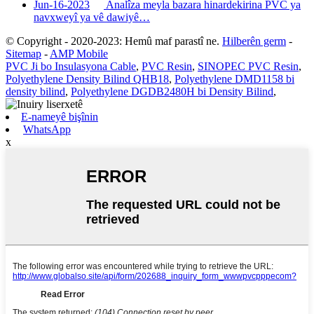
Jun-16-2023
Analîza meyla bazara hinardekirina PVC ya
navxweyî ya vê dawiyê…
© Copyright - 2020-2023: Hemû maf parastî ne.
Hilberên germ
-
Sitemap
-
AMP Mobile
PVC Ji bo Insulasyona Cable
,
PVC Resin
,
SINOPEC PVC Resin
,
Polyethylene Density Bilind QHB18
,
Polyethylene DMD1158 bi
density bilind
,
Polyethylene DGDB2480H bi Density Bilind
,
E-nameyê bişînin
WhatsApp
x