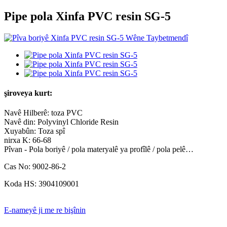
Pipe pola Xinfa PVC resin SG-5
şiroveya kurt:
Navê Hilberê: toza PVC
Navê din: Polyvinyl Chloride Resin
Xuyabûn: Toza spî
nirxa K: 66-68
Pîvan - Pola boriyê / pola materyalê ya profîlê / pola pelê…
Cas No: 9002-86-2
Koda HS: 3904109001
E-nameyê ji me re bişînin