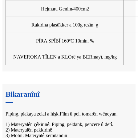
Hejmara Genim/400cm2
Rakirina plastîkker a 100g rezîn, g
PÎRA SPÎBÎ 160ºC 10min, %
NAVEROKA TÎLEN a KLOrê ya BERmayî, mg/kg
Bikaranînî
Piping, plakaya zelal a hişk.Fîlm û pel, tomarên wêneyan.
1) Materyalên çêkirinê: Piping, peldank, pencere û derî.
2) Materyalên pakkirinê
3) Mobil: Materyalê xemilandin