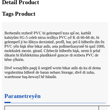
Detail Product
Tags Product
Berhemên rezberê PVC bi gelemperî toza spî ne, karbîd
kalsiyûm SG-5 celeb nirxa rezîliya PVC-yê K di 66-68 de, bi
gelemperî ji bo lûleya derxistinê, profîl, bar, pel û hilberên din ên
PVC yên hişk têne bikar anîn, asta polîmerîzasyonê bi qasî 1000,
molekulek mezin. giranî. Cûrbecûr hilberên hişk, nerm û şefaf
dikarin bi lêzêdekirina plastîkkerê guncav di rezbera PVC de
bêne çêkirin.
Divê wesayîtên paqij û sergirtî werin bikar anîn da ku di dema
veguheztina hilberê de baran nebare.Storage, divê di zuha,
warehouse baş-hewayî bê hilanîn.
Parametreyên