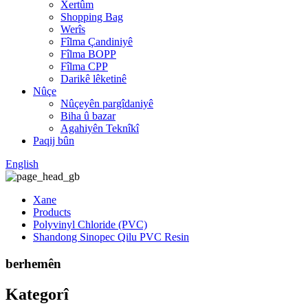
Xertûm
Shopping Bag
Werîs
Fîlma Çandiniyê
Fîlma BOPP
Fîlma CPP
Darikê lêketinê
Nûçe
Nûçeyên pargîdaniyê
Biha û bazar
Agahiyên Teknîkî
Paqij bûn
English
Xane
Products
Polyvinyl Chloride (PVC)
Shandong Sinopec Qilu PVC Resin
berhemên
Kategorî