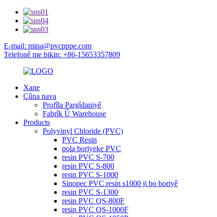
E-mail: mina@pvcpppe.com
Telefonê me bikin: +86-15653357809
Xane
Çûna nava
Profîla Pargîdaniyê
Fabrîk Û Warehouse
Products
Polyvinyl Chloride (PVC)
PVC Resin
pola boriyeke PVC
resin PVC S-700
resin PVC S-800
resin PVC S-1000
Sinopec PVC resin s1000 ji bo boriyê
resin PVC S-1300
resin PVC QS-800F
resin PVC QS-1000F