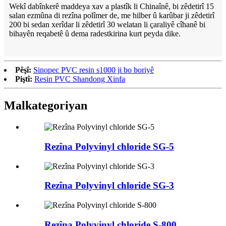
Wekî dabînkerê maddeya xav a plastîk li Chinaînê, bi zêdetirî 15
salan ezmûna di rezîna polîmer de, me hilber û karûbar ji zêdetirî
200 bi sedan xerîdar li zêdetirî 30 welatan li çaraliyê cîhanê bi
bihayên reqabetê û dema radestkirina kurt peyda dike.
Pêşî:
Sinopec PVC resin s1000 ji bo boriyê
Piştî:
Resin PVC Shandong Xinfa
Mal
kategoriyan
Rezîna Polyvinyl chloride SG-5
Rezîna Polyvinyl chloride SG-3
Rezîna Polyvinyl chloride S-800