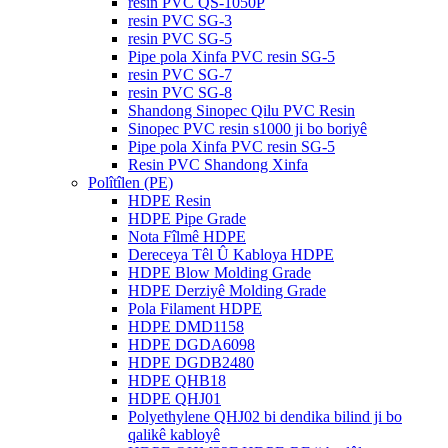
resin PVC QS-1050P
resin PVC SG-3
resin PVC SG-5
Pipe pola Xinfa PVC resin SG-5
resin PVC SG-7
resin PVC SG-8
Shandong Sinopec Qilu PVC Resin
Sinopec PVC resin s1000 ji bo boriyê
Pipe pola Xinfa PVC resin SG-5
Resin PVC Shandong Xinfa
Polîtîlen (PE)
HDPE Resin
HDPE Pipe Grade
Nota Fîlmê HDPE
Dereceya Têl Û Kabloya HDPE
HDPE Blow Molding Grade
HDPE Derziyê Molding Grade
Pola Filament HDPE
HDPE DMD1158
HDPE DGDA6098
HDPE DGDB2480
HDPE QHB18
HDPE QHJ01
Polyethylene QHJ02 bi dendika bilind ji bo
qalikê kabloyê