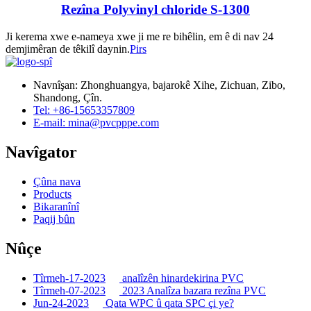
Rezîna Polyvinyl chloride S-1300
Ji kerema xwe e-nameya xwe ji me re bihêlin, em ê di nav 24
demjimêran de têkilî daynin.
Pirs
Navnîşan: Zhonghuangya, bajarokê Xihe, Zichuan, Zibo,
Shandong, Çîn.
Tel: +86-15653357809
E-mail: mina@pvcpppe.com
Navîgator
Çûna nava
Products
Bikaranînî
Paqij bûn
Nûçe
Tîrmeh-17-2023
analîzên hinardekirina PVC
Tîrmeh-07-2023
2023 Analîza bazara rezîna PVC
Jun-24-2023
Qata WPC û qata SPC çi ye?