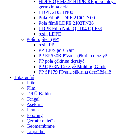
HDPE QHM32F HDPE-RF ji bo lûleya
germkirina erdê
LDPE 2102TN00
Pola Fîlmê LDPE 2100TN00
Pola fîlmê LDPE 2102TN26
LDPE Film Nota QLT04 QLF39
resin LDPE
Polîpropîlen (PP)
resin PP
PP T30S pola Yarn
PP EPS30R Pîvana çêkirina derziyê
PP pola çêkirina derziyê
PP QP73N Derziyê Molding Grade
PP SP179 Pîvana şilkirina derzîlêdanê
Bikaranînî
Lûle
Fîlm
Têl Û Kablo
Tengal
Asêkirin
Lewha
Flooring
Çermê sentetîk
Geomembrane
Tarpaulin