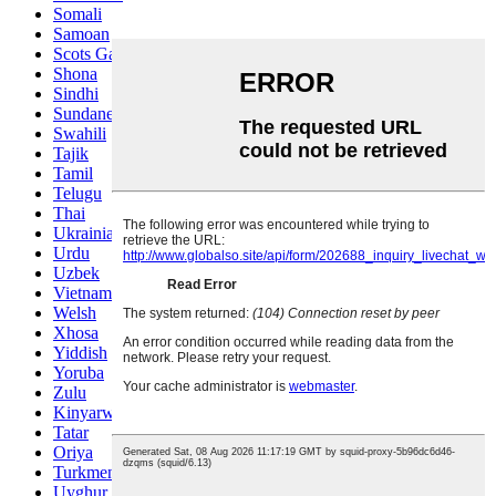
Somali
Samoan
Scots Gaelic
Shona
Sindhi
Sundanese
Swahili
Tajik
Tamil
Telugu
Thai
Ukrainian
Urdu
Uzbek
Vietnamese
Welsh
Xhosa
Yiddish
Yoruba
Zulu
Kinyarwanda
Tatar
Oriya
Turkmen
Uyghur