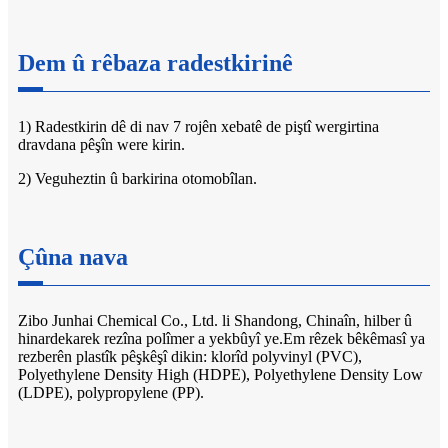
Dem û rêbaza radestkirinê
1) Radestkirin dê di nav 7 rojên xebatê de piştî wergirtina
dravdana pêşîn were kirin.
2) Veguheztin û barkirina otomobîlan.
Çûna nava
Zibo Junhai Chemical Co., Ltd. li Shandong, Chinaîn, hilber û
hinardekarek rezîna polîmer a yekbûyî ye.Em rêzek bêkêmasî ya
rezberên plastîk pêşkêşî dikin: klorîd polyvinyl (PVC),
Polyethylene Density High (HDPE), Polyethylene Density Low
(LDPE), polypropylene (PP).