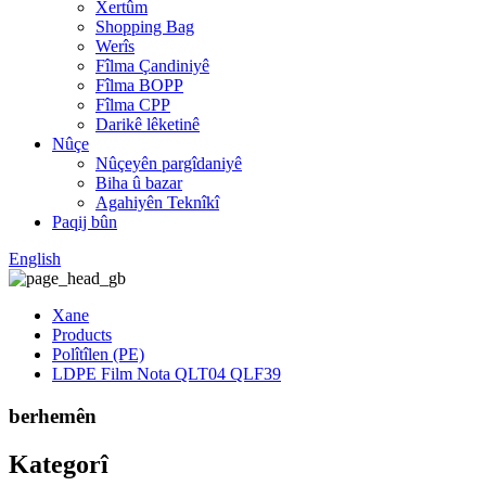
Xertûm
Shopping Bag
Werîs
Fîlma Çandiniyê
Fîlma BOPP
Fîlma CPP
Darikê lêketinê
Nûçe
Nûçeyên pargîdaniyê
Biha û bazar
Agahiyên Teknîkî
Paqij bûn
English
Xane
Products
Polîtîlen (PE)
LDPE Film Nota QLT04 QLF39
berhemên
Kategorî