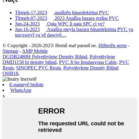
Tîrmeh-17-2023
analîzên hinardekirina PVC
Tîrmeh-07-2023
2023 Analîza bazara rezîna PVC
Jun-24-2023
Qata WPC û qata SPC çi ye?
Jun-16-2023
Analîza meyla bazara hinardekirina PVC ya
navxweyî ya vê dawiyê…
© Copyright - 2020-2023: Hemû maf parastî ne.
Hilberên germ
-
Sitemap
-
AMP Mobile
DGDB2480H Polyethylene Density Bilind
,
Polyethylene
DMD1158 bi density bilind
,
PVC Ji bo Insulasyona Cable
,
PVC
Resin
,
SINOPEC PVC Resin
,
Polyethylene Density Bilind
QHB18
,
E-nameyê bişînin
WhatsApp
x