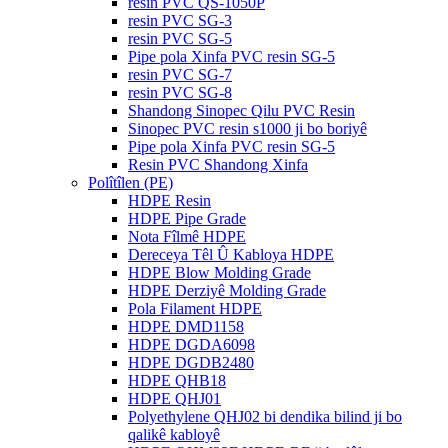
resin PVC QS-1050P
resin PVC SG-3
resin PVC SG-5
Pipe pola Xinfa PVC resin SG-5
resin PVC SG-7
resin PVC SG-8
Shandong Sinopec Qilu PVC Resin
Sinopec PVC resin s1000 ji bo boriyê
Pipe pola Xinfa PVC resin SG-5
Resin PVC Shandong Xinfa
Polîtîlen (PE)
HDPE Resin
HDPE Pipe Grade
Nota Fîlmê HDPE
Dereceya Têl Û Kabloya HDPE
HDPE Blow Molding Grade
HDPE Derziyê Molding Grade
Pola Filament HDPE
HDPE DMD1158
HDPE DGDA6098
HDPE DGDB2480
HDPE QHB18
HDPE QHJ01
Polyethylene QHJ02 bi dendika bilind ji bo
qalikê kabloyê