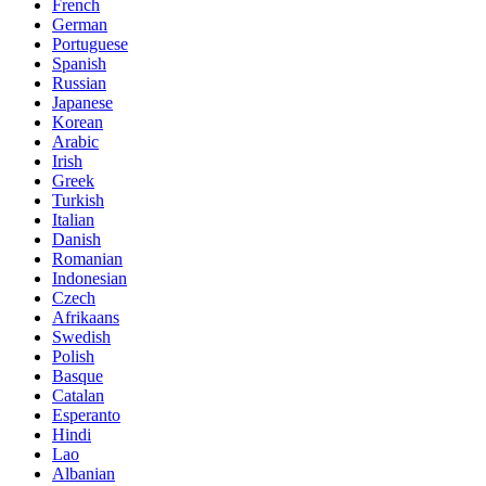
French
German
Portuguese
Spanish
Russian
Japanese
Korean
Arabic
Irish
Greek
Turkish
Italian
Danish
Romanian
Indonesian
Czech
Afrikaans
Swedish
Polish
Basque
Catalan
Esperanto
Hindi
Lao
Albanian