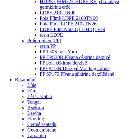
HDPE QHM32F HDPE-RF ji bo lûleya
germkirina erdê
LDPE 2102TN00
Pola Fîlmê LDPE 2100TN00
Pola fîlmê LDPE 2102TN26
LDPE Film Nota QLT04 QLF39
resin LDPE
Polîpropîlen (PP)
resin PP
PP T30S pola Yarn
PP EPS30R Pîvana çêkirina derziyê
PP pola çêkirina derziyê
PP QP73N Derziyê Molding Grade
PP SP179 Pîvana şilkirina derzîlêdanê
Bikaranînî
Lûle
Fîlm
Têl Û Kablo
Tengal
Asêkirin
Lewha
Flooring
Çermê sentetîk
Geomembrane
Tarpaulin