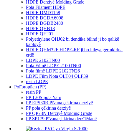
HDPE Derziyê Molding Grade
Pola Filament HDPE
HDPE DMD1158
HDPE DGDA6098
HDPE DGDB2480
HDPE QHB18
HDPE QHJ01
Polyethylene QHJ02 bi dendika bilind ji bo qalikê
kabloyê
HDPE QHM32F HDPE-RF ji bo lûleya germkirina
erdê
LDPE 2102TN00
Pola Fîlmê LDPE 2100TN00
Pola fîlmê LDPE 2102TN26
LDPE Film Nota QLT04 QLF39
resin LDPE
Polîpropîlen (PP)
resin PP
PP T30S pola Yarn
PP EPS30R Pîvana çêkirina derziyê
PP pola çêkirina derziyê
PP QP73N Derziyê Molding Grade
PP SP179 Pîvana şilkirina derzîlêdanê