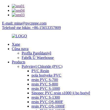
E-mail: mina@pvcpppe.com
Telefonê me bikin: +86-15653357809
Xane
Çûna nava
Profîla Pargîdaniyê
Fabrîk Û Warehouse
Products
Polyvinyl Chloride (PVC)
PVC Resin
pola boriyeke PVC
resin PVC S-700
resin PVC S-800
resin PVC S-1000
Sinopec PVC resin s1000 ji bo boriyê
resin PVC S-1300
resin PVC QS-800F
resin PVC QS-1000F