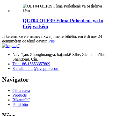
QLT04 QLF39 Fîlma Polîetîlenê ya bi
tîrêjiya kêm
Ji kerema xwe e-nameya xwe ji me re bihêlin, em ê di nav 24
demjimêran de têkilî daynin.
Pirs
Navnîşan: Zhonghuangya, bajarokê Xihe, Zichuan, Zibo,
Shandong, Çîn.
Tel: +86-15653357809
E-mail: mina@pvcpppe.com
Navîgator
Çûna nava
Products
Bikaranînî
Paqij bûn
Nûçe