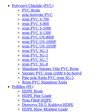
Polyvinyl Chloride (PVC)
PVC Resin
pola boriyeke PVC
resin PVC S-700
resin PVC S-800
resin PVC S-1000
resin PVC S-1300
resin PVC QS-800F
resin PVC QS-1000F
resin PVC QS-1050P
resin PVC SG-3
resin PVC SG-5
resin PVC SG-7
resin PVC SG-8
Shandong Sinopec Qilu PVC Resin
Sinopec PVC resin s1000 ji bo boriyê
Pipe pola Xinfa PVC resin SG-5
Resin PVC Shandong Xinfa
Polîtîlen (PE)
HDPE Resin
HDPE Pipe Grade
Nota Fîlmê HDPE
Dereceya Têl Û Kabloya HDPE
HDPE Blow Molding Grade