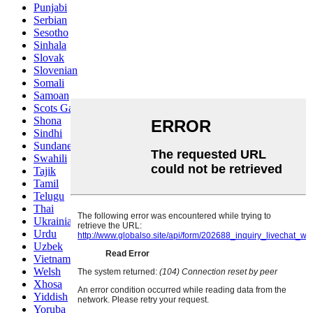
Punjabi
Serbian
Sesotho
Sinhala
Slovak
Slovenian
Somali
Samoan
Scots Gaelic
Shona
Sindhi
Sundanese
Swahili
Tajik
Tamil
Telugu
Thai
Ukrainian
Urdu
Uzbek
Vietnamese
Welsh
Xhosa
Yiddish
Yoruba