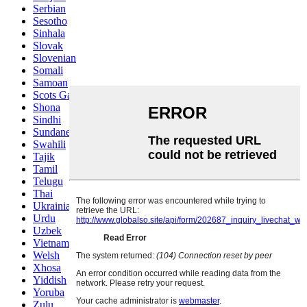
Serbian
Sesotho
Sinhala
Slovak
Slovenian
Somali
Samoan
Scots Gaelic
Shona
Sindhi
Sundanese
Swahili
Tajik
Tamil
Telugu
Thai
Ukrainian
Urdu
Uzbek
Vietnamese
Welsh
Xhosa
Yiddish
Yoruba
Zulu