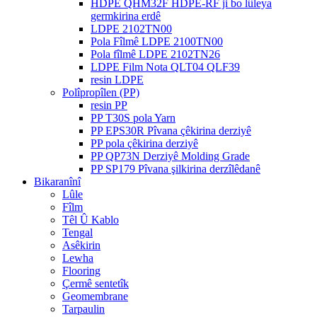
HDPE QHM32F HDPE-RF ji bo lûleya
germkirina erdê
LDPE 2102TN00
Pola Fîlmê LDPE 2100TN00
Pola fîlmê LDPE 2102TN26
LDPE Film Nota QLT04 QLF39
resin LDPE
Polîpropîlen (PP)
resin PP
PP T30S pola Yarn
PP EPS30R Pîvana çêkirina derziyê
PP pola çêkirina derziyê
PP QP73N Derziyê Molding Grade
PP SP179 Pîvana şilkirina derzîlêdanê
Bikaranînî
Lûle
Fîlm
Têl Û Kablo
Tengal
Asêkirin
Lewha
Flooring
Çermê sentetîk
Geomembrane
Tarpaulin