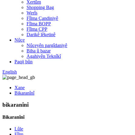
Xertûm
Shopping Bag
Werîs
Fîlma Çandiniyê
Fîlma BOPP
Fîlma CPP
Darikê lêketinê
Nûçe
Nûçeyên pargîdaniyê
Biha û bazar
Agahiyên Teknîkî
Paqij bûn
English
Xane
Bikaranînî
bikaranînî
Bikaranînî
Lûle
Fîlm