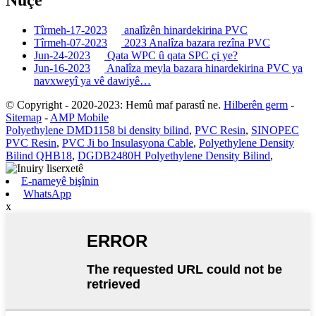
Nûçe
Tîrmeh-17-2023
analîzên hinardekirina PVC
Tîrmeh-07-2023
2023 Analîza bazara rezîna PVC
Jun-24-2023
Qata WPC û qata SPC çi ye?
Jun-16-2023
Analîza meyla bazara hinardekirina PVC ya
navxweyî ya vê dawiyê…
© Copyright - 2020-2023: Hemû maf parastî ne.
Hilberên germ
-
Sitemap
-
AMP Mobile
Polyethylene DMD1158 bi density bilind
,
PVC Resin
,
SINOPEC
PVC Resin
,
PVC Ji bo Insulasyona Cable
,
Polyethylene Density
Bilind QHB18
,
DGDB2480H Polyethylene Density Bilind
,
E-nameyê bişînin
WhatsApp
x