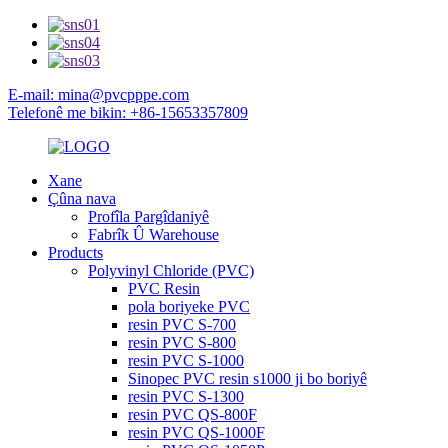
E-mail: mina@pvcpppe.com
Telefonê me bikin: +86-15653357809
Xane
Çûna nava
Profîla Pargîdaniyê
Fabrîk Û Warehouse
Products
Polyvinyl Chloride (PVC)
PVC Resin
pola boriyeke PVC
resin PVC S-700
resin PVC S-800
resin PVC S-1000
Sinopec PVC resin s1000 ji bo boriyê
resin PVC S-1300
resin PVC QS-800F
resin PVC QS-1000F