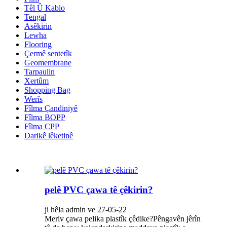
Têl Û Kablo
Tengal
Asêkirin
Lewha
Flooring
Çermê sentetîk
Geomembrane
Tarpaulin
Xertûm
Shopping Bag
Werîs
Fîlma Çandiniyê
Fîlma BOPP
Fîlma CPP
Darikê lêketinê
pelê PVC çawa tê çêkirin?
ji hêla admin ve 27-05-22
Meriv çawa pelika plastîk çêdike?Pêngavên jêrîn