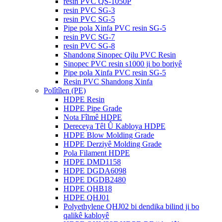
resin PVC QS-1050P
resin PVC SG-3
resin PVC SG-5
Pipe pola Xinfa PVC resin SG-5
resin PVC SG-7
resin PVC SG-8
Shandong Sinopec Qilu PVC Resin
Sinopec PVC resin s1000 ji bo boriyê
Pipe pola Xinfa PVC resin SG-5
Resin PVC Shandong Xinfa
Polîtîlen (PE)
HDPE Resin
HDPE Pipe Grade
Nota Fîlmê HDPE
Dereceya Têl Û Kabloya HDPE
HDPE Blow Molding Grade
HDPE Derziyê Molding Grade
Pola Filament HDPE
HDPE DMD1158
HDPE DGDA6098
HDPE DGDB2480
HDPE QHB18
HDPE QHJ01
Polyethylene QHJ02 bi dendika bilind ji bo
qalikê kabloyê