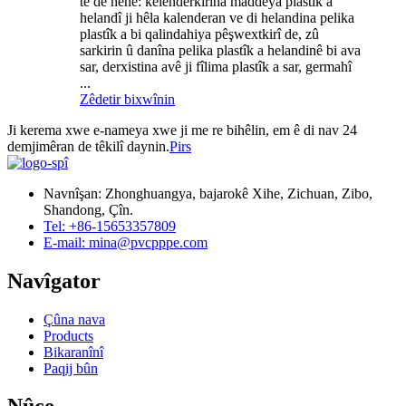
tê de hene: kelenderkirina maddeya plastîk a
helandî ji hêla kalenderan ve di helandina pelika
plastîk a bi qalindahiya pêşwextkirî de, zû
sarkirin û danîna pelika plastîk a helandinê bi ava
sar, derxistina avê ji fîlima plastîk a sar, germahî
...
Zêdetir bixwînin
Ji kerema xwe e-nameya xwe ji me re bihêlin, em ê di nav 24
demjimêran de têkilî daynin.
Pirs
Navnîşan: Zhonghuangya, bajarokê Xihe, Zichuan, Zibo,
Shandong, Çîn.
Tel: +86-15653357809
E-mail: mina@pvcpppe.com
Navîgator
Çûna nava
Products
Bikaranînî
Paqij bûn