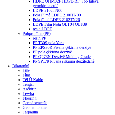
HDPE QHM32F HDPE-RF ji bo lûleya
germkirina erdê
LDPE 2102TN00
Pola Fîlmê LDPE 2100TN00
Pola fîlmê LDPE 2102TN26
LDPE Film Nota QLT04 QLF39
resin LDPE
Polîpropîlen (PP)
resin PP
PP T30S pola Yarn
PP EPS30R Pîvana çêkirina derziyê
PP pola çêkirina derziyê
PP QP73N Derziyê Molding Grade
PP SP179 Pîvana şilkirina derzîlêdanê
Bikaranînî
Lûle
Fîlm
Têl Û Kablo
Tengal
Asêkirin
Lewha
Flooring
Çermê sentetîk
Geomembrane
Tarpaulin