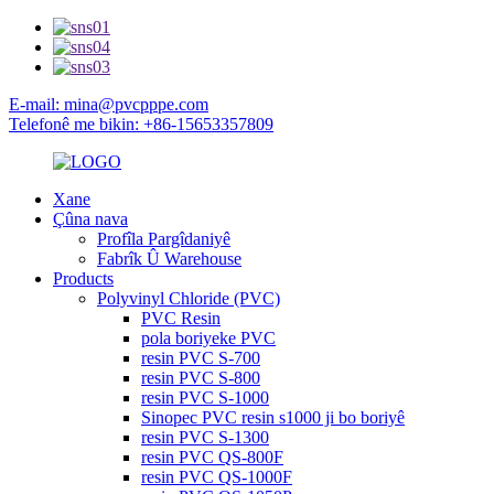
E-mail: mina@pvcpppe.com
Telefonê me bikin: +86-15653357809
Xane
Çûna nava
Profîla Pargîdaniyê
Fabrîk Û Warehouse
Products
Polyvinyl Chloride (PVC)
PVC Resin
pola boriyeke PVC
resin PVC S-700
resin PVC S-800
resin PVC S-1000
Sinopec PVC resin s1000 ji bo boriyê
resin PVC S-1300
resin PVC QS-800F
resin PVC QS-1000F