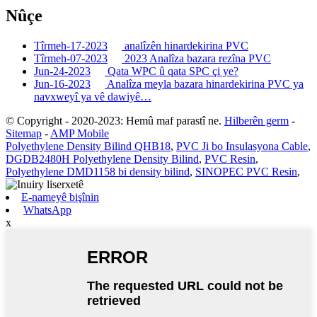
Nûçe
Tîrmeh-17-2023
analîzên hinardekirina PVC
Tîrmeh-07-2023
2023 Analîza bazara rezîna PVC
Jun-24-2023
Qata WPC û qata SPC çi ye?
Jun-16-2023
Analîza meyla bazara hinardekirina PVC ya
navxweyî ya vê dawiyê…
© Copyright - 2020-2023: Hemû maf parastî ne.
Hilberên germ
-
Sitemap
-
AMP Mobile
Polyethylene Density Bilind QHB18
,
PVC Ji bo Insulasyona Cable
,
DGDB2480H Polyethylene Density Bilind
,
PVC Resin
,
Polyethylene DMD1158 bi density bilind
,
SINOPEC PVC Resin
,
E-nameyê bişînin
WhatsApp
x