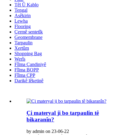
Têl Û Kablo
Tengal
Asêkirin
Lewha
Flooring
Çermê sentetîk
Geomembrane
Tarpaulin
Xertûm
Shopping Bag
Werîs
Fîlma Çandiniyê
Fîlma BOPP
Fîlma CPP
Darikê lêketinê
Çi materyal ji bo tarpaulin tê
bikaranîn?
by admin on 23-06-22