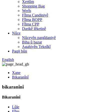
Xertûm
Shopping Bag
Werîs
Fîlma Çandiniyê
Fîlma BOPP
Fîlma CPP
Darikê lêketinê
Nûçe
Nûçeyên pargîdaniyê
Biha û bazar
Agahiyên Teknîkî
Paqij bûn
English
Xane
Bikaranînî
bikaranînî
Bikaranînî
Lûle
Fîlm