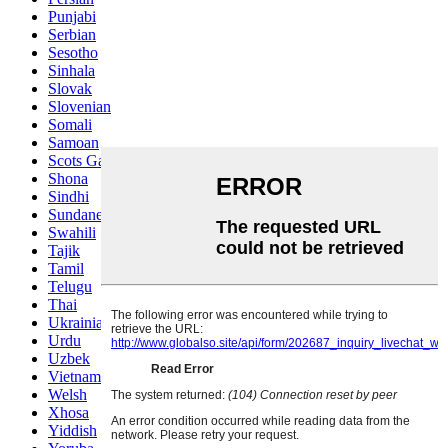
Punjabi
Serbian
Sesotho
Sinhala
Slovak
Slovenian
Somali
Samoan
Scots Gaelic
Shona
Sindhi
Sundanese
Swahili
Tajik
Tamil
Telugu
Thai
Ukrainian
Urdu
Uzbek
Vietnamese
Welsh
Xhosa
Yiddish