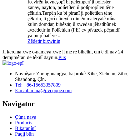
Kevirên kevneşopî bi gelemperî ji polester,
kanav, naylon, polîetîlen û polîpropîlen têne
çêkirin.Tarpên ku bi piranî ji polîetîlen têne
çêkirin, li gorî cûreyên din ên materyalê mîna
kulm domdar, bihêztir, û xwedan jêhatîbûnek
avzêdetir in.Polîetîlen (PE) ev pîvazek pêçandî
ya pir jêhatî ye ...
Zêdetir bixwînin
Ji kerema xwe e-nameya xwe ji me re bihêlin, em ê di nav 24
demjimêran de têkilî daynin.
Pirs
Navnîşan: Zhonghuangya, bajarokê Xihe, Zichuan, Zibo,
Shandong, Çîn.
Tel: +86-15653357809
E-mail: mina@pvcpppe.com
Navîgator
Çûna nava
Products
Bikaranînî
Paqij bûn