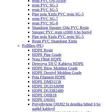
resin PVC QS-1050P
resin PVC SG-3
resin PVC SG-5
Pipe pola Xinfa PVC resin SG-5
resin PVC SG-7
resin PVC SG-8
Shandong Sinopec Qilu PVC Resin
Sinopec PVC resin s1000 ji bo boriyê
Pipe pola Xinfa PVC resin SG-5
Resin PVC Shandong Xinfa
Polîtîlen (PE)
HDPE Resin
HDPE Pipe Grade
Nota Fîlmê HDPE
Dereceya Têl Û Kabloya HDPE
HDPE Blow Molding Grade
HDPE Derziyê Molding Grade
Pola Filament HDPE
HDPE DMD1158
HDPE DGDA6098
HDPE DGDB2480
HDPE QHB18
HDPE QHJ01
Polyethylene QHJ02 bi dendika bilind ji bo
qalikê kabloyê